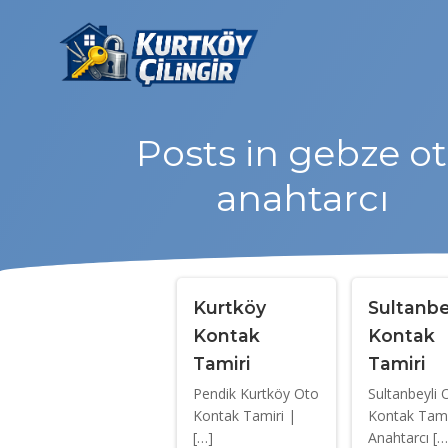
İçeriğe
geç
Posts in gebze o
anahtarcı
Kurtköy
Sultanbe
Kontak
Kontak
Tamiri
Tamiri
Pendik Kurtköy Oto
Sultanbeyli 
Kontak Tamiri |
Kontak Tami
[…]
Anahtarcı […