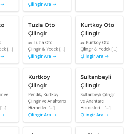
Çilingir Ara
to
Tuzla Oto
Kurtköy Oto
Çilingir
Çilingir
o
🚗 Tuzla Oto
🚗 Kurtköy Oto
edek […]
Çilingir & Yedek […]
Çilingir & Yedek […]
Çilingir Ara
Çilingir Ara
Kurtköy
Sultanbeyli
Çilingir
Çilingir
ir ve
Pendik, Kurtköy
Sultanbeyli Çilingir
Çilingir ve Anahtarcı
ve Anahtarcı
 […]
Hizmetleri […]
Hizmetleri – […]
Çilingir Ara
Çilingir Ara