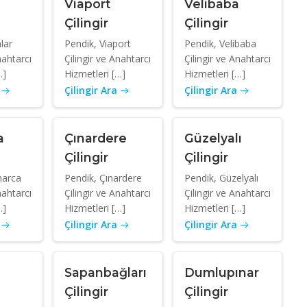
Viaport
Velibaba
Çilingir
Çilingir
lar
Pendik, Viaport
Pendik, Velibaba
nahtarcı
Çilingir ve Anahtarcı
Çilingir ve Anahtarcı
…]
Hizmetleri […]
Hizmetleri […]
Çilingir Ara
Çilingir Ara
a
Çınardere
Güzelyalı
Çilingir
Çilingir
narca
Pendik, Çınardere
Pendik, Güzelyalı
nahtarcı
Çilingir ve Anahtarcı
Çilingir ve Anahtarcı
…]
Hizmetleri […]
Hizmetleri […]
Çilingir Ara
Çilingir Ara
Sapanbağları
Dumlupınar
Çilingir
Çilingir