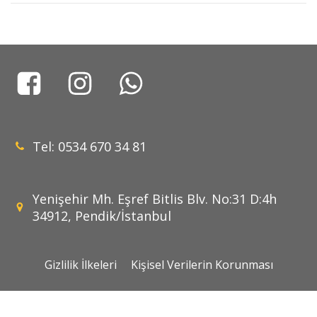
Tel: 0534 670 34 81
Yenişehir Mh. Eşref Bitlis Blv. No:31 D:4h
34912, Pendik/İstanbul
Gizlilik İlkeleri
Kişisel Verilerin Korunması