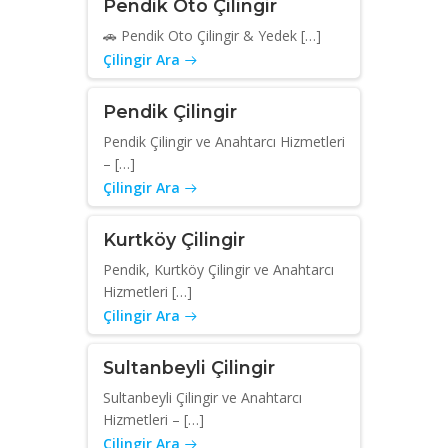
Pendik Oto Çilingir
🚗 Pendik Oto Çilingir & Yedek […]
Çilingir Ara
Pendik Çilingir
Pendik Çilingir ve Anahtarcı Hizmetleri
– […]
Çilingir Ara
Kurtköy Çilingir
Pendik, Kurtköy Çilingir ve Anahtarcı
Hizmetleri […]
Çilingir Ara
Sultanbeyli Çilingir
Sultanbeyli Çilingir ve Anahtarcı
Hizmetleri – […]
Çilingir Ara